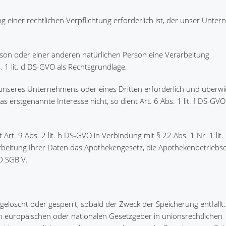
 einer rechtlichen Verpflichtung erforderlich ist, der unser Unte
erson oder einer anderen natürlichen Person eine Verarbeitung
 1 lit. d DS-GVO als Rechtsgrundlage.
s unseres Unternehmens oder eines Dritten erforderlich und überwi
erstgenannte Interesse nicht, so dient Art. 6 Abs. 1 lit. f DS-GVO
Art. 9 Abs. 2 lit. h DS-GVO in Verbindung mit § 22 Abs. 1 Nr. 1 lit
arbeitung Ihrer Daten das Apothekengesetz, die Apothekenbetrieb
0 SGB V.
öscht oder gesperrt, sobald der Zweck der Speicherung entfällt.
n europäischen oder nationalen Gesetzgeber in unionsrechtlichen