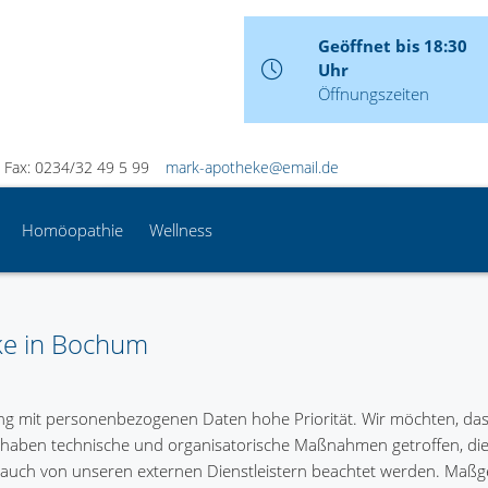
Geöffnet bis 18:30
Uhr
Öffnungszeiten
Fax: 0234/32 49 5 99
mark-apotheke@email.de
Homöopathie
Wellness
ke in Bochum
 mit personenbezogenen Daten hohe Priorität. Wir möchten, dass
haben technische und organisatorische Maßnahmen getroffen, die s
 auch von unseren externen Dienstleistern beachtet werden. Maßg