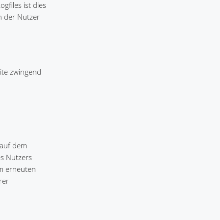
gfiles ist dies
n der Nutzer
eite zwingend
 auf dem
es Nutzers
im erneuten
rer