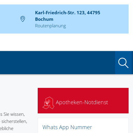
Karl-Friedrich-Str. 123, 44795
Bochum
Routenplanung
S
Apotheken-Notdienst
 Sie wissen,
icherstellen,
Whats App Nummer
ebliche