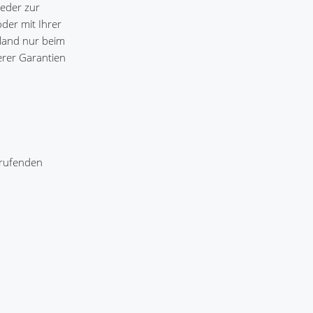
weder zur
oder mit Ihrer
ttland nur beim
erer Garantien
frufenden