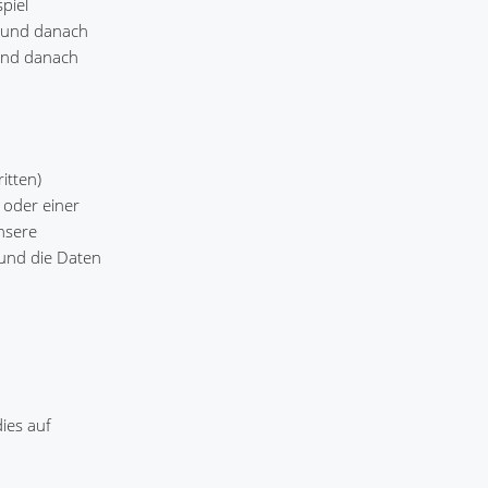
piel
t und danach
 und danach
itten)
 oder einer
unsere
 und die Daten
ies auf