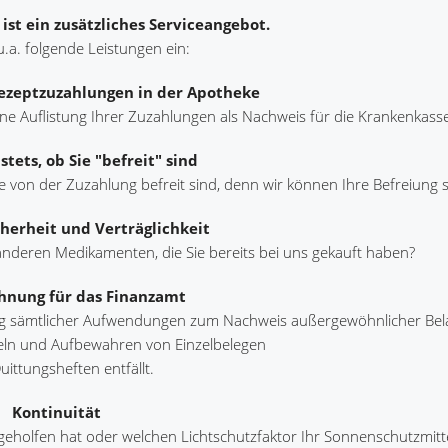
st ein zusätzliches Serviceangebot.
 u.a. folgende Leistungen ein:
Rezeptzuzahlungen in der Apotheke
e Auflistung Ihrer Zuzahlungen als Nachweis für die Krankenkasse
stets, ob Sie "befreit" sind
e von der Zuzahlung befreit sind, denn wir können Ihre Befreiung 
herheit und Verträglichkeit
n anderen Medikamenten, die Sie bereits bei uns gekauft haben?
hnung für das Finanzamt
ung sämtlicher Aufwendungen zum Nachweis außergewöhnlicher Be
ln und Aufbewahren von Einzelbelegen
ittungsheften entfällt.
Kontinuität
 geholfen hat oder welchen Lichtschutzfaktor Ihr Sonnenschutzmitte