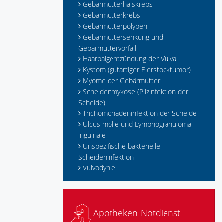
Gebärmutterhalskrebs
Gebärmutterkrebs
Gebärmutterpolypen
Gebärmuttersenkung und
Gebärmuttervorfall
Haarbalgentzündung der Vulva
Kystom (gutartiger Eierstocktumor)
Myome der Gebärmutter
Scheidenmykose (Pilzinfektion der
Scheide)
Trichomonadeninfektion der Scheide
Ulcus molle und Lymphogranuloma
inguinale
Unspezifische bakterielle
Scheideninfektion
Vulvodynie
Apotheken-Notdienst