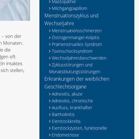
Mastopathie
Milchgangpapillom
Menstruationszyklus und
Wechseljahre
Menstruationsschmerzen
 – von der
Östrogenmangel-Kolpitis
en Monaten.
Prämenstruelles Syndrom
e die
Toxinschocksyndrom
lgen oft
Wechseljahresbeschwerden
in intaktes
Zyklusstörungen und
ich stellen,
Monatsblutungsstörungen
Erkrankungen der weiblichen
Geschlechtsorgane
Adnexitis, akute
Adnexitis, chronische
Ausfluss, krankhafter
Bartholinitis
Eierstockkrebs
Eierstockzysten, funktionelle
Endometriose